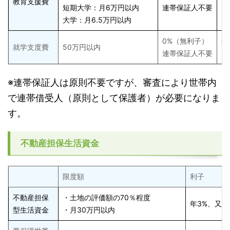
教育支援費
短期大学：月6万円以内
連帯保証人不要
2
大学：月6.5万円以内
0%（無利子）
据
就学支度費
50万円以内
連帯保証人不要
2
※連帯保証人は原則不要ですが、審査により世帯内
で連帯借受人（原則として保護者）が必要になりま
す。
不動産担保生活資金
限度額
利子
不動産担保
・土地の評価額の70％程度
年3%、又は
型生活資金
・月30万円以内