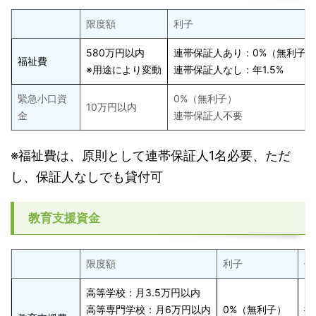
限度額
利子
580万円以内
連帯保証人あり：0%（無利子）
福祉費
※用途により変動
連帯保証人なし：年1.5%
緊急小口資
0%（無利子）
10万円以内
金
連帯保証人不要
※福祉費は、原則として連帯保証人1名必要、ただ
し、保証人なしでも貸付可
教育支援資金
限度額
利子
償
高等学校：月3.5万円以内
高等専門学校：月6万円以内
0%（無利子）
据