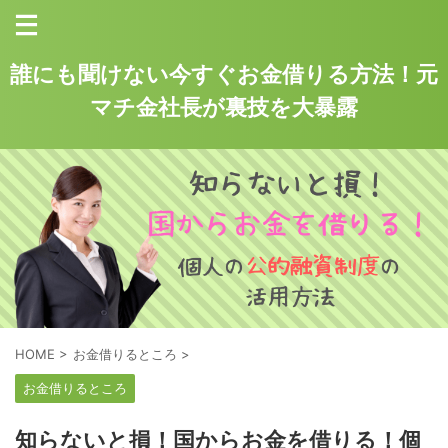
誰にも聞けない今すぐお金借りる方法！元
マチ金社長が裏技を大暴露
HOME
>
お金借りるところ
>
お金借りるところ
知らないと損！国からお金を借りる！個