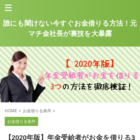
誰にも聞けない今すぐお金借りる方法！元
マチ金社長が裏技を大暴露
HOME
>
お金借りる条件
>
お金借りる条件
【2020年版】年金受給者がお金を借りる3